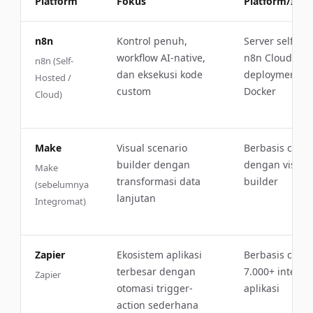
Platform
Fokus
Platform/Inte
n8n vs Make vs Zapier
n8n
Kontrol penuh,
Server self-ho
workflow AI-native,
n8n Cloud,
n8n (Self-
dan eksekusi kode
deployment
Hosted /
custom
Docker
Cloud)
Make
Visual scenario
Berbasis clou
builder dengan
dengan visual 
Make
transformasi data
builder
(sebelumnya
lanjutan
Integromat)
Zapier
Ekosistem aplikasi
Berbasis cloud
terbesar dengan
7.000+ integra
Zapier
otomasi trigger-
aplikasi
action sederhana