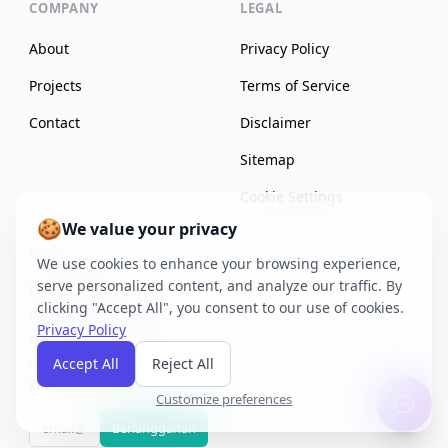
COMPANY
LEGAL
About
Privacy Policy
Projects
Terms of Service
Contact
Disclaimer
Sitemap
Cookie Settings
🍪
We value your privacy
NEWSLETTER
We use cookies to enhance your browsing experience,
serve personalized content, and analyze our traffic. By
Dapatkan tips
clicking "Accept All", you consent to our use of cookies.
pengembangan web,
Privacy Policy
wawasan SEO, dan sumber
daya gratis langsung ke
Accept All
Reject All
kotak masuk Anda.
Customize preferences
Berlangganan