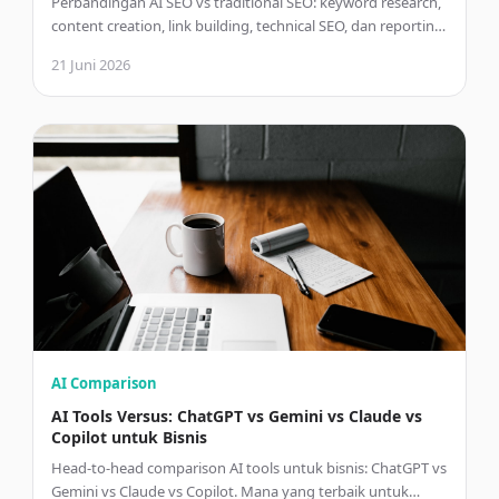
Perbandingan AI SEO vs traditional SEO: keyword research,
content creation, link building, technical SEO, dan reporting.
Mana yang lebih efektif dan kapan menggabungkan
21 Juni 2026
keduanya?
AI Comparison
AI Tools Versus: ChatGPT vs Gemini vs Claude vs
Copilot untuk Bisnis
Head-to-head comparison AI tools untuk bisnis: ChatGPT vs
Gemini vs Claude vs Copilot. Mana yang terbaik untuk