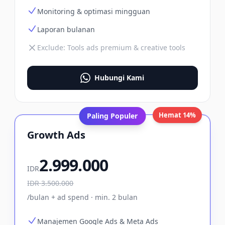
Monitoring & optimasi mingguan
Laporan bulanan
Exclude:
Tools ads premium & creative tools
Hubungi Kami
Hemat 14%
Paling Populer
Growth Ads
2.999.000
IDR
IDR
3.500.000
/bulan + ad spend · min. 2 bulan
Manajemen Google Ads & Meta Ads