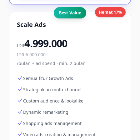
Hemat 17%
Best Value
Scale Ads
4.999.000
IDR
IDR
6.000.000
/bulan + ad spend · min. 2 bulan
Semua fitur Growth Ads
Strategi iklan multi-channel
Custom audience & lookalike
Dynamic remarketing
Shopping ads management
Video ads creation & management