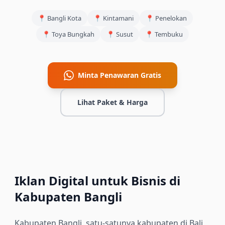
📍
Bangli Kota
📍
Kintamani
📍
Penelokan
📍
Toya Bungkah
📍
Susut
📍
Tembuku
Minta Penawaran Gratis
Lihat Paket & Harga
Iklan Digital untuk Bisnis di
Kabupaten Bangli
Kabupaten Bangli, satu-satunya kabupaten di Bali