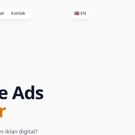
at
Kontak
🇬🇧 EN
le Ads
r
 iklan digital?