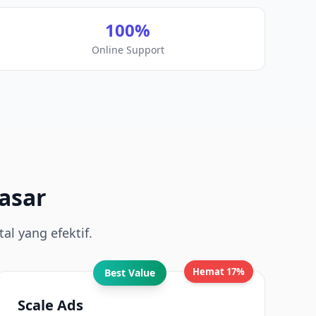
100%
Online Support
asar
al yang efektif.
Hemat 17%
Best Value
Scale Ads