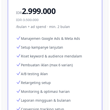
2.999.000
IDR
IDR
3.500.000
/bulan + ad spend · min. 2 bulan
Manajemen Google Ads & Meta Ads
Setup kampanye lanjutan
Riset keyword & audience mendalam
Pembuatan iklan (max 6 varian)
A/B testing iklan
Retargeting setup
Monitoring & optimasi harian
Laporan mingguan & bulanan
Conversion tracking setup