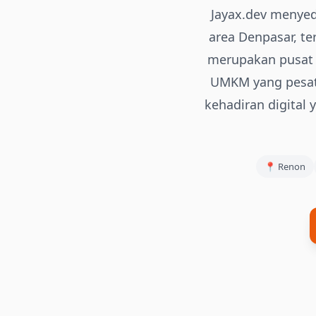
Jayax.dev menyed
area Denpasar, te
merupakan pusat b
UMKM yang pesat 
kehadiran digital
📍
Renon