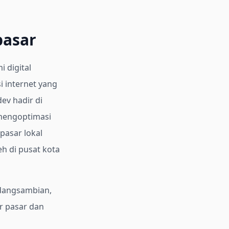
pasar
 digital
 internet yang
ev hadir di
mengoptimasi
pasar lokal
eh di pusat kota
adangsambian,
er pasar dan