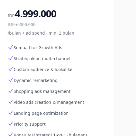
4.999.000
IDR
IDR
6.000.000
/bulan + ad spend · min. 2 bulan
Semua fitur Growth Ads
Strategi iklan multi-channel
Custom audience & lookalike
Dynamic remarketing
Shopping ads management
Video ads creation & management
Landing page optimization
Priority support
Konsultasi strategi 1-on-1 (bulanan)